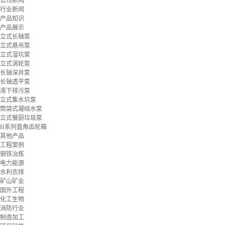
公司新闻
行业新闻
产品知识
产品展示
立式长轴泵
立式悬吊泵
立式湿坑泵
立式涡轮泵
长轴深井泵
长轴透平泵
液下排污泵
立式集水坑泵
筒袋式凝结水泵
立式餐厨垃圾泵
H系列直角齿轮箱
其他产品
工程案例
钢铁冶炼
电力能源
水利农排
矿山矿业
国外工程
化工生物
消防行业
制造加工