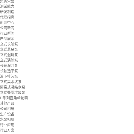
资质荣誉
测试能力
研发制造
代理招商
新闻中心
公司新闻
行业新闻
产品展示
立式长轴泵
立式悬吊泵
立式湿坑泵
立式涡轮泵
长轴深井泵
长轴透平泵
液下排污泵
立式集水坑泵
筒袋式凝结水泵
立式餐厨垃圾泵
H系列直角齿轮箱
其他产品
公司相册
生产设备
水泵相册
行业应用
行业方案