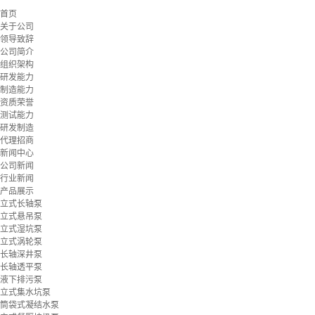
首页
关于公司
领导致辞
公司简介
组织架构
研发能力
制造能力
资质荣誉
测试能力
研发制造
代理招商
新闻中心
公司新闻
行业新闻
产品展示
立式长轴泵
立式悬吊泵
立式湿坑泵
立式涡轮泵
长轴深井泵
长轴透平泵
液下排污泵
立式集水坑泵
筒袋式凝结水泵